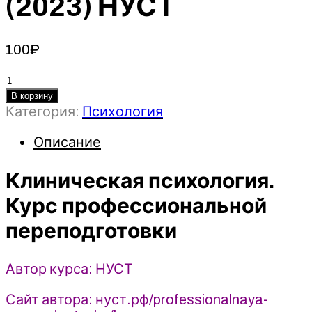
(2023) НУСТ
100
₽
Количество
товара
В корзину
Категория:
Психология
Клиническая
психология.
Описание
Курс
профессиональной
Клиническая психология.
переподготовки
(2023)
Курс профессиональной
НУСТ
переподготовки
Автор курса: НУСТ
Сайт автора: нуст.рф/professionalnaya-