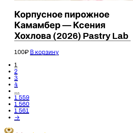
Корпусное пирожное
Камамбер — Ксения
Хохлова (2026) Pastry Lab
100
₽
В корзину
1
2
3
4
…
1 559
1 560
1 561
→