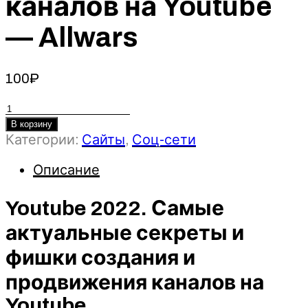
каналов на Youtube
— Allwars
100
₽
Количество
товара
В корзину
Youtube
Категории:
Сайты
,
Соц-сети
2022.
Описание
Самые
актуальные
секреты
Youtube 2022. Самые
и
актуальные секреты и
фишки
создания
фишки создания и
и
продвижения каналов на
продвижения
Youtube
каналов