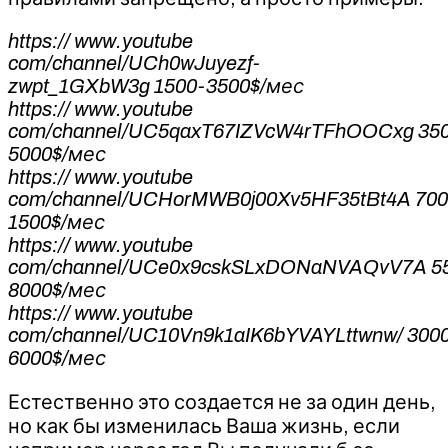
https:// www.youtube
com/channel/UCh0wJuyezf-
zwpt_1GXbW3g 1500-3500$/мес
https:// www.youtube
com/channel/UC5qaxT67IZVcW4rTFhOOCxg 350
5000$/мес
https:// www.youtube
com/channel/UCHorMWB0j00Xv5HF35tBt4A 700
1500$/мес
https:// www.youtube
com/channel/UCe0x9cskSLxDONaNVAQvV7A 5
8000$/мес
https:// www.youtube
com/channel/UC10Vn9k1aIK6bYVAYLttwnw/ 300
6000$/мес
Естественно это создается не за один день,
но как бы изменилась Ваша жизнь, если