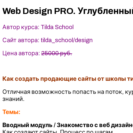
Углубленный
курс
Web Design PRO. Углубленны
по
веб-
Автор курса: Tilda School
дизайну
(2026)
Сайт автора: tilda_school/design
Tilda
School
Цена автора:
25000 руб.
Как создать продающие сайты от школы т
Отличная возможность попасть на поток, ку
знаний.
Темы:
Вводный модуль / Знакомство с веб дизай
Как создают сайты. Процесс по шагам.