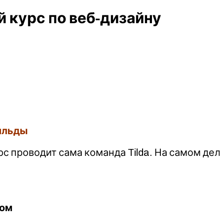
й курс по веб-дизайну
ильды
рс проводит сама команда Tilda. На самом д
ном