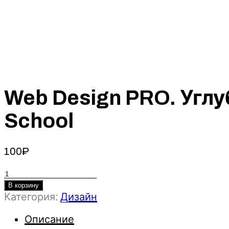
Web Design PRO. Углу
School
100
₽
Количество
товара
В корзину
Web
Категория:
Дизайн
Design
PRO.
Описание