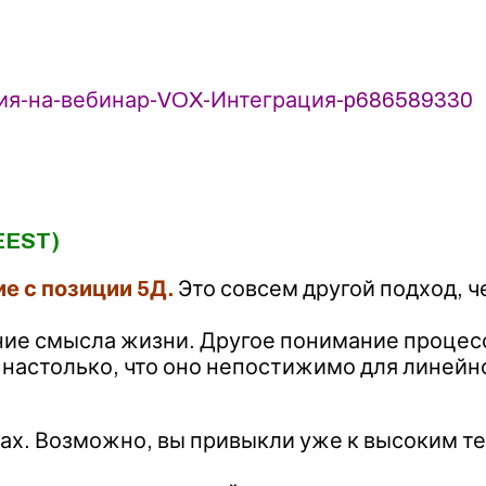
рация-на-вебинар-VOX-Интеграция-p686589330
(EEST)
е с позиции 5Д.
Это совсем другой подход, 
ние смысла жизни. Другое понимание процес
, настолько, что оно непостижимо для линей
ах. Возможно, вы привыкли уже к высоким те