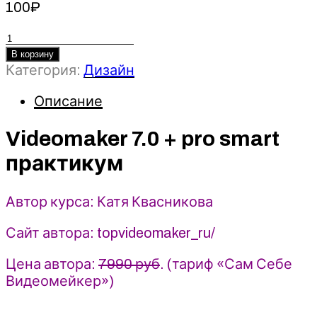
100
₽
Количество
товара
В корзину
Videomaker
Категория:
Дизайн
7.0
+
Описание
pro
smart
Videomaker 7.0 + pro smart
практикум
практикум
-
Катя
Квасникова
Автор курса: Катя Квасникова
(2022)
Сайт автора: topvideomaker_ru/
Цена автора:
7990 руб
. (тариф «Сам Себе
Видеомейкер»)