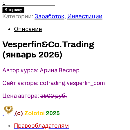
Количество
товара
В корзину
Vesperfin&Co.Trading
Категории:
Заработок
,
Инвестиции
(январь
Описание
2026)
-
Арина
Vesperfin&Co.Trading
Веспер
(январь 2026)
Автор курса: Арина Веспер
Сайт автора: cotrading.vesperfin_com
Цена автора:
2500 руб.
(c)
Zolotoi
2025
Правообладателям