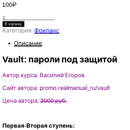
100
₽
Количество
товара
В корзину
Vault:
Категория:
Фриланс
пароли
Описание
под
защитой
-
Vault: пароли под защитой
Василий
Егоров
Автор курса: Василий Егоров
(2023)
RealManual
Сайт автора: promo.realmanual_ru/vault
Цена автора:
2000 руб.
Первая-Вторая ступень: