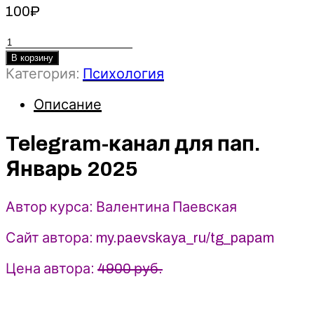
100
₽
Количество
товара
В корзину
Telegram-
Категория:
Психология
канал
Описание
для
пап.
Telegram-канал для пап.
Январь
-
Январь 2025
Валентина
Паевская
(2025)
Автор курса: Валентина Паевская
Сайт автора: my.paevskaya_ru/tg_papam
Цена автора:
4900 руб.