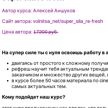
2022
Вольница
Автор курса: Алексей Аншуков
-
Алексей
Сайт автора: volnitsa_net/super_sila_re-fresh
Аншуков
Цена автора:
17200 руб.
На супер силе ты с нуля освоишь работу в a
двигаясь от простого к сложному полу
рефреш научит тебя актуальным трендам
заказчиком и множество других вещей, 
в курсе более 50 часов материала по cin
самых актуальных тем.
Кому подойдет наш курс?
этот курс предназначен как для тех, кто тол