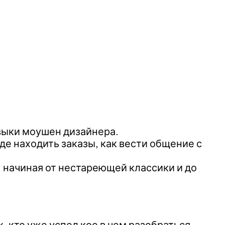
выки моушен дизайнера.
е находить заказы, как вести общение с
м, начиная от нестареющей классики и до
х, кто уже успел кое в чем разобраться.