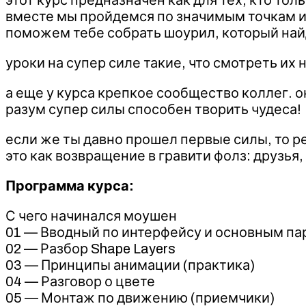
вместе мы пройдемся по значимым точкам и
поможем тебе собрать шоурил, который най
уроки на супер силе такие, что смотреть их 
а еще у курса крепкое сообщество коллег. 
разум супер силы способен творить чудеса!
если же ты давно прошел первые силы, то р
это как возвращение в гравити фолз: друзья,
Программа курса:
С чего начинался моушен
01 — Вводный по интерфейсу и основным п
02 — Разбор Shape Layers
03 — Принципы анимации (практика)
04 — Разговор о цвете
05 — Монтаж по движению (приемчики)