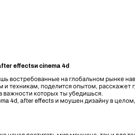
fter effectsи cinema 4d
чишь востребованные на глобальном рынке на
 и техникам, поделится опытом, расскажет гд
в важности которых ты убедишься.
ema 4d, after effects и моушен дизайну в цело
ько начал постигать мир моушена, так и для те