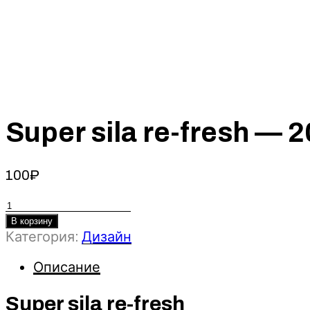
Super sila re-fresh 
100
₽
Количество
товара
В корзину
Super
Категория:
Дизайн
sila
re-
Описание
fresh
-
Super sila re-fresh