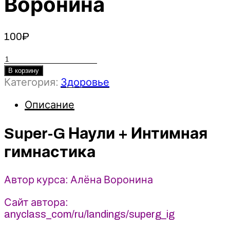
Воронина
100
₽
Количество
товара
В корзину
Super-
Категория:
Здоровье
G
Описание
Наули
+
Интимная
Super-G Наули + Интимная
гимнастика
гимнастика
-
2021
AnyClass
Автор курса: Алёна Воронина
-
Алёна
Сайт автора:
Воронина
anyclass_com/ru/landings/superg_ig