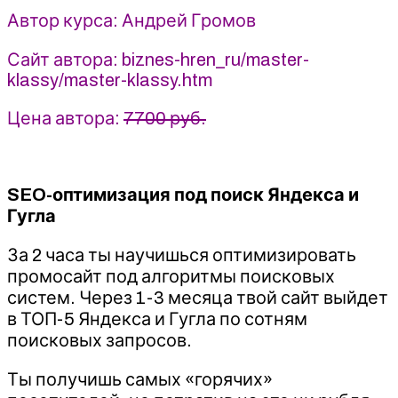
за
Автор курса: Андрей Громов
3
месяца
Сайт автора: biznes-hren_ru/master-
2022
klassy/master-klassy.htm
-
Андрей
Цена автора:
7700 руб.
Громов
SEO-оптимизация под поиск Яндекса и
Гугла
За 2 часа ты научишься оптимизировать
промосайт под алгоритмы поисковых
систем. Через 1-3 месяца твой сайт выйдет
в ТОП-5 Яндекса и Гугла по сотням
поисковых запросов.
Ты получишь самых «горячих»