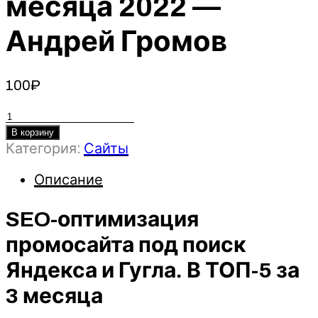
месяца 2022 —
Андрей Громов
100
₽
Количество
товара
В корзину
SEO-
Категория:
Сайты
оптимизация
Описание
промосайта
под
SEO-оптимизация
поиск
Яндекса
промосайта под поиск
и
Яндекса и Гугла. В ТОП-5 за
Гугла.
В
3 месяца
ТОП-5