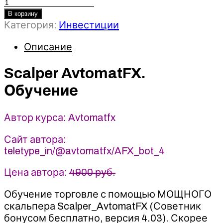
Количество
товара
В корзину
Scalper
Категория:
Инвестиции
AvtomatFX.
Описание
Обучение
2022
-
Scalper AvtomatFX.
Avtomatfx
Обучение
Автор курса: Avtomatfx
Сайт автора:
teletype_in/@avtomatfx/AFX_bot_4
Цена автора:
4900 руб.
Обучение торговле с помощью МОЩНОГО
скальпера Scalper_AvtomatFX (Советник
бонусом бесплатно, версия 4.03). Скорее