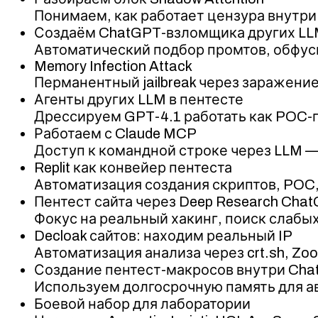
Понимаем, как работает цензура внутри 
Создаём ChatGPT-взломщика других L
Автоматический подбор промтов, обфуск
Memory Infection Attack
Перманентный jailbreak через заражени
Агенты других LLM в пентесте
Дрессируем GPT-4.1 работать как POC-г
Работаем с Claude MCP
Доступ к командной строке через LLM 
Replit как конвейер пентеста
Автоматизация создания скриптов, POC,
Пентест сайта через Deep Research Cha
Фокус на реальный хакинг, поиск слабых
Decloak сайтов: находим реальный IP
Автоматизация анализа через crt.sh, Zoo
Создание пентест-макросов внутри Ch
Используем долгосрочную память для а
Боевой набор для лаборатории