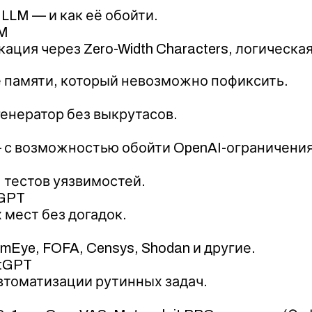
LLM — и как её обойти.
LM
ация через Zero-Width Characters, логическ
е памяти, который невозможно пофиксить.
енератор без выкрутасов.
— с возможностью обойти OpenAI-ограничения
 тестов уязвимостей.
tGPT
 мест без догадок.
mEye, FOFA, Censys, Shodan и другие.
atGPT
втоматизации рутинных задач.