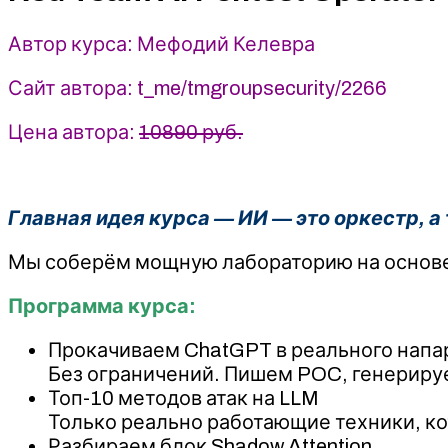
-
Мефодий
Автор курса: Мефодий Келевра
Келевра
(2025)
Сайт автора: t_me/tmgroupsecurity/2266
Цена автора:
10890 руб.
Главная идея курса — ИИ — это оркестр, а
Мы соберём мощную лабораторию на основе 
Программа курса:
Прокачиваем ChatGPT в реального напа
Без ограничений. Пишем POC, генерируе
Топ-10 методов атак на LLM
Только реально работающие техники, к
Разбираем блок Shadow Attention