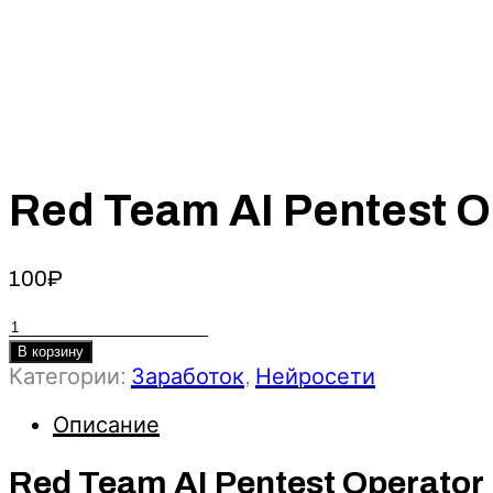
Red Team AI Pentest 
100
₽
Количество
товара
В корзину
Red
Категории:
Заработок
,
Нейросети
Team
AI
Описание
Pentest
Operator
Red Team AI Pentest Operator