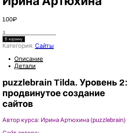
Ирина Артюхина
100
₽
Количество
товара
В корзину
puzzlebrain
Категория:
Сайты
Tilda.
Описание
Уровень
2:
Детали
продвинутое
создание
puzzlebrain Tilda. Уровень 2:
сайтов
продвинутое создание
-
Ирина
сайтов
Артюхина
Автор курса: Ирина Артюхина (puzzlebrain)
Сайт автора: