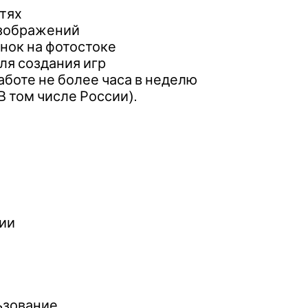
тях
изображений
инок на фотостоке
ля создания игр
аботе не более часа в неделю
В том числе России).
ии
ьзование