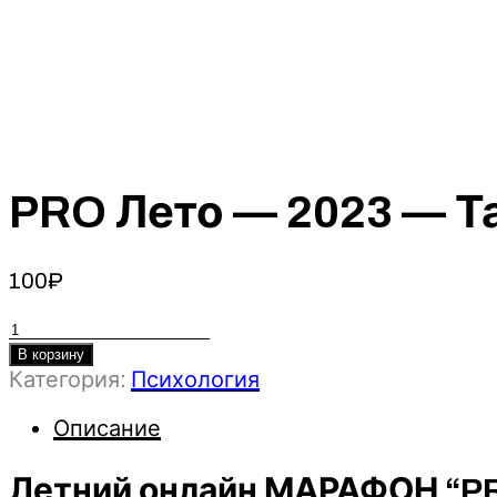
PRO Лето — 2023 — Т
100
₽
Количество
товара
В корзину
PRO
Категория:
Психология
Лето
Описание
-
2023
-
Летний онлайн МАРАФОН “P