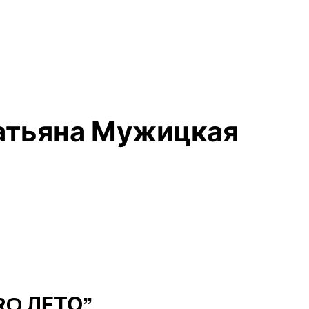
атьяна Мужицкая
RO ЛЕТО”