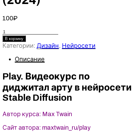
100
₽
Количество
товара
В корзину
Play.
Категории:
Дизайн
,
Нейросети
Видеокурс
Описание
по
диджитал
Play. Видеокурс по
арту
в
диджитал арту в нейросети
нейросети
Stable Diffusion
Stable
Diffusion
-
Автор курса: Max Twain
Max
Twain
Сайт автора: maxtwain_ru/play
(2024)