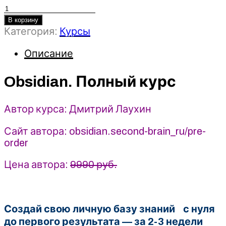
Количество
товара
В корзину
Obsidian.
Категория:
Курсы
Полный
Описание
курс
-
Дмитрий
Obsidian. Полный курс
Лаухин
(2025)
Автор курса: Дмитрий Лаухин
Сайт автора: obsidian.second-brain_ru/pre-
order
Цена автора:
9990 руб.
Создай свою личную базу знаний с нуля
до первого результата — за 2-3 недели