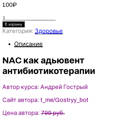
100
₽
Количество
товара
В корзину
NAC
Категория:
Здоровье
как
Описание
адьювент
антибиотикотерапии
-
NAC как адьювент
Андрей
антибиотикотерапии
Гострый
(2026)
Автор курса: Андрей Гострый
Сайт автора: t_me/Gostryy_bot
Цена автора:
799 руб.