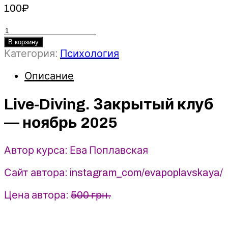
100
₽
Количество
товара
В корзину
Live-
Категория:
Психология
Diving.
Описание
Закрытый
клуб
(ноябрь
Live-Diving. Закрытый клуб
2025)
— ноябрь 2025
-
Ева
Поплавская
Автор курса: Ева Поплавская
Сайт автора: instagram_com/evapoplavskaya/
Цена автора:
500 грн.