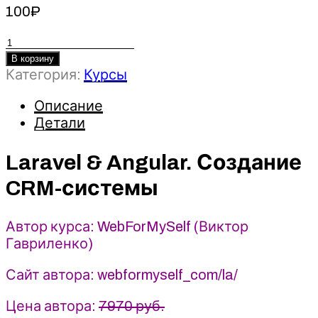
100
₽
Количество
товара
В корзину
Laravel
Категория:
Курсы
&
Angular.
Описание
Создание
Детали
CRM-
системы
Laravel & Angular. Создание
-
CRM-системы
Виктор
Гавриленко
Автор курса: WebForMySelf (Виктор
Гавриленко)
Сайт автора: webformyself_com/la/
Цена автора:
7970 руб.