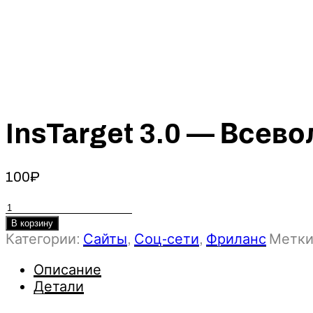
InsTarget 3.0 — Всев
100
₽
Количество
товара
В корзину
InsTarget
Категории:
Сайты
,
Соц-сети
,
Фриланс
Метки
3.0
-
Описание
Всеволод
Детали
Самылкин