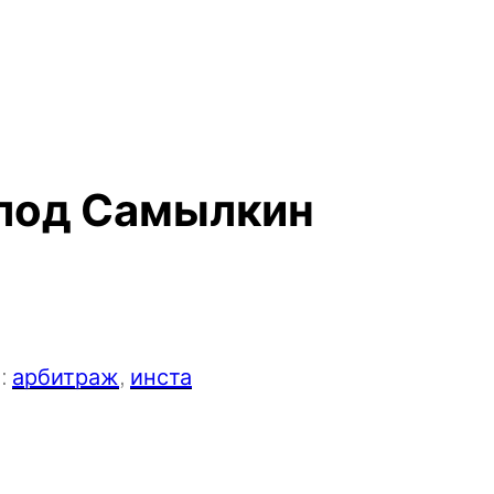
олод Самылкин
:
арбитраж
,
инста