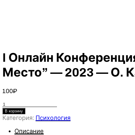
I Онлайн Конференци
Место” — 2023 — О. Ка
100
₽
Количество
товара
В корзину
I
Категория:
Психология
Онлайн
Описание
Конференция