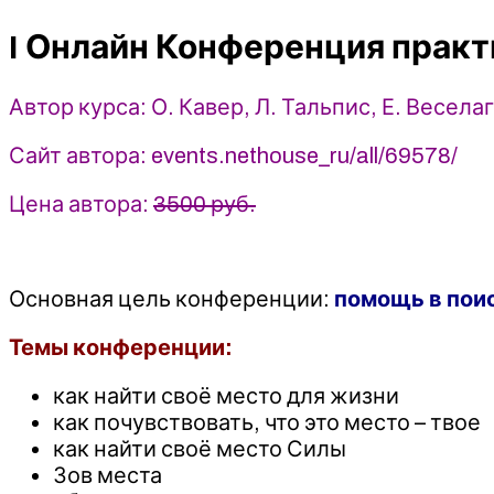
практик
I Онлайн Конференция практ
поиска
своего
места
Автор курса: О. Кавер, Л. Тальпис, Е. Веселаг
“Мое
Место”
Сайт автора: events.nethouse_ru/all/69578/
-
2023
Цена автора:
3500 руб.
-
О.
Кавер,
Основная цель конференции:
помощь в поис
Л.
Тальпис,
Темы конференции:
Е.
Веселаго,
как найти своё место для жизни
и
как почувствовать, что это место – твое
др.
как найти своё место Силы
Зов места