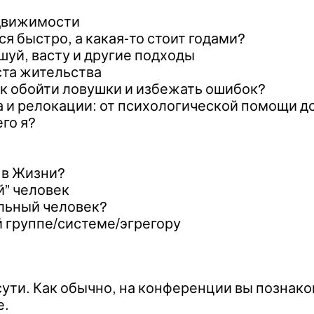
едвижимости
я быстро, а какая-то стоит годами?
уй, васту и другие подходы
ста жительства
ак обойти ловушки и избежать ошибок?
 и релокации: от психологической помощи до
его я?
 в Жизни?
й” человек
альный человек?
 группе/системе/эгрегору
сути. Как обычно, на конференции вы познак
е.