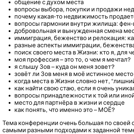
общение с духом места
вопросы выбора, покупки и продажи н
почему какая-то недвижимость продаетс
вопросы гармонии внутри жилища: фен-ш
добровольная и вынужденная смена ме
иммиграция, беженство и релокация: к
разные аспекты иммиграции, беженства
поиск своего места в Жизни: кто я, для ч
моя профессия – это то, о чем я мечтал?
я слышу Зов – куда он меня зовет?
зовёт ли Зов меня в моё истинное место
когда места в Жизни словно нет, “лишни
как найти свою стаю, если я очень уник
вопросы принадлежности к той или иной
место для партнёра в жизни и сердце
как понять, что именно это – МОЁ?
Тема конференции очень большая по своей 
самыми разными подходами к заданной тем