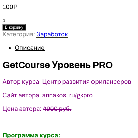
100
₽
Количество
товара
В корзину
GetCourse
Категория:
Заработок
Уровень
Описание
PRO
-
Центр
GetCourse Уровень PRO
развития
фрилансеров
Автор курса: Центр развития фрилансеров
Сайт автора: annakos_ru/gkpro
Цена автора:
4900 руб.
Программа курса: