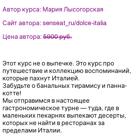
Мария
Автор курса: Мария Лысогорская
Лысогорская
(2025)
Сайт автора: senseat_ru/dolce-italia
Кулинарная
школа
Цена автора:
5900 руб.
SensЕat
Этот курс не о выпечке. Это курс про
путешествие и коллекцию воспоминаний,
которые пахнут Италией.
Забудьте о банальных тирамису и панна-
котте!
Мы отправимся в настоящее
гастрономическое турне — туда, где в
маленьких пекарнях выпекают десерты,
которых не найти в ресторанах за
пределами Италии.