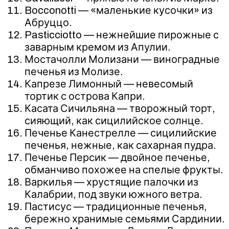
Bocconotti — «маленькие кусочки» из
Абруццо.
Pasticciotto — нежнейшие пирожные с
заварным кремом из Апулии.
Мостачолли Молизани — виноградные
печенья из Молизе.
Капрезе Лимонный — невесомый
тортик с острова Капри.
Касата Сичильяна — творожный торт,
сияющий, как сицилийское солнце.
Печенье Канестрелле — сицилийские
печенья, нежные, как сахарная пудра.
Печенье Персик — двойное печенье,
обманчиво похожее на спелые фрукты.
Варкилья — хрустящие палочки из
Калабрии, под звуки южного ветра.
Пастисус — традиционные печенья,
бережно хранимые семьями Сардинии.