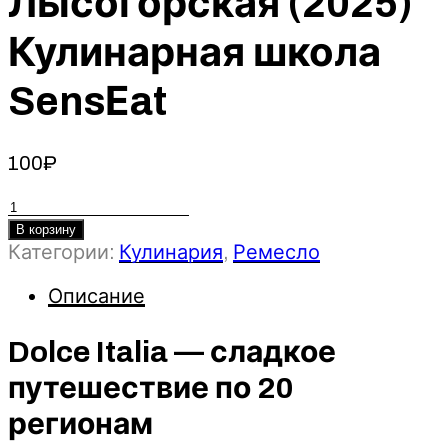
Лысогорская (2025)
Кулинарная школа
SensЕat
100
₽
Количество
товара
В корзину
Dolce
Категории:
Кулинария
,
Ремесло
Italia
-
Описание
сладкое
путешествие
Dolce Italia — сладкое
по
путешествие по 20
20
регионам
регионам
-