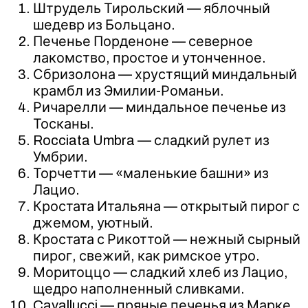
Штрудель Тирольский — яблочный
шедевр из Больцано.
Печенье Порденоне — северное
лакомство, простое и утонченное.
Сбризолона — хрустящий миндальный
крамбл из Эмилии-Романьи.
Ричарелли — миндальное печенье из
Тосканы.
Rocciata Umbra — сладкий рулет из
Умбрии.
Торчетти — «маленькие башни» из
Лацио.
Кростата Итальяна — открытый пирог с
джемом, уютный.
Кростата с Рикоттой — нежный сырный
пирог, свежий, как римское утро.
Моритоццо — сладкий хлеб из Лацио,
щедро наполненный сливками.
Cavallucci — пряные печенья из Марке.