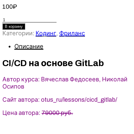
100
₽
Количество
товара
В корзину
CI/CD
Категории:
Кодинг
,
Фриланс
на
Описание
основе
GitLab
-
CI/CD на основе GitLab
Вячеслав
Федосеев,
Автор курса: Вячеслав Федосеев, Николай
Николай
Осипов
Осипов
(2025)
Сайт автора: otus_ru/lessons/cicd_gitlab/
OTUS
Цена автора:
79000 руб.