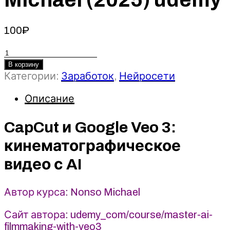
100
₽
Количество
товара
В корзину
CapCut
Категории:
Заработок
,
Нейросети
и
Описание
Google
Veo
3:
CapCut и Google Veo 3:
кинематографическое
кинематографическое
видео
с
видео с AI
AI
-
Автор курса: Nonso Michael
Nonso
Michael
Сайт автора: udemy_com/course/master-ai-
(2025)
filmmaking-with-veo3
udemy