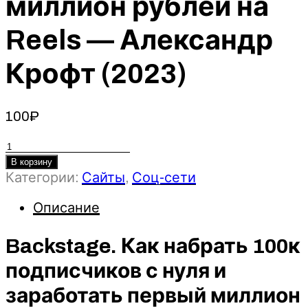
миллион рублей на
Reels — Александр
Крофт (2023)
100
₽
Количество
товара
В корзину
Backstage.
Категории:
Сайты
,
Соц-сети
Как
Описание
набрать
100к
Backstage. Как набрать 100к
подписчиков
с
подписчиков с нуля и
нуля
заработать первый миллион
и