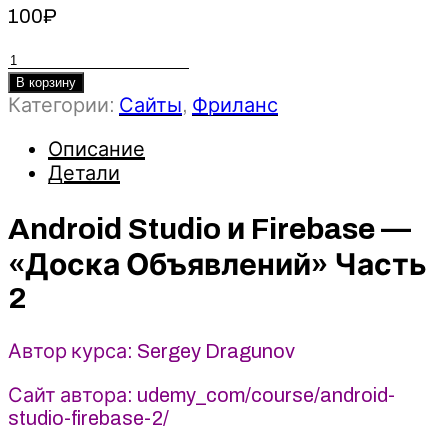
100
₽
Количество
товара
В корзину
Android
Категории:
Сайты
,
Фриланс
Studio
Описание
и
Firebase
Детали
-
«Доска
Android Studio и Firebase —
Объявлений»
«Доска Объявлений» Часть
Часть
2
2
-
Sergey
Автор курса: Sergey Dragunov
Dragunov
Сайт автора: udemy_com/course/android-
studio-firebase-2/