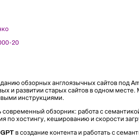
нко
000-20
зданию обзорных англоязычных сайтов под A
вых и развитии старых сайтов в одном месте
овыми инструкциями.
 современный обзорник: работа с семантикой
ния по хостингу, кешированию и скорости загр
tGPT
в создание контента и работать с семант