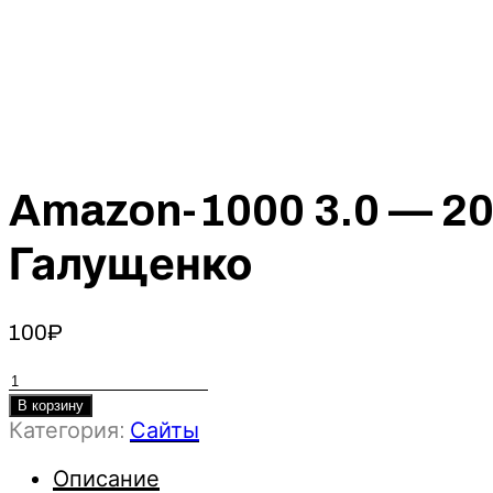
Amazon-1000 3.0 — 20
Галущенко
100
₽
Количество
товара
В корзину
Amazon-
Категория:
Сайты
1000
3.0
Описание