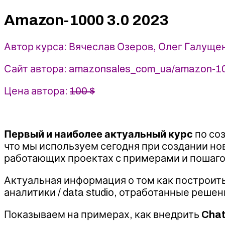
-
2023
Amazon-1000 3.0 2023
amazonsales
-
Автор курса: Вячеслав Озеров, Олег Галуще
Вячеслав
Озеров,
Сайт автора: amazonsales_com_ua/amazon-1
Олег
Галущенко
Цена автора:
100 $
Первый и наиболее актуальный курс
по со
что мы используем сегодня при создании но
работающих проектах с примерами и пошаг
Актуальная информация о том как построить
аналитики / data studio, отработанные реше
Показываем на примерах, как внедрить
Cha