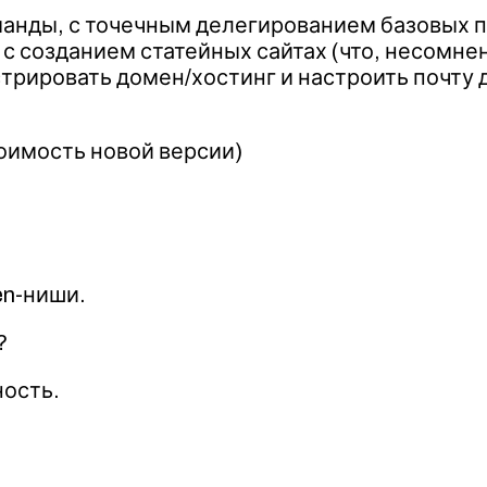
оманды, с точечным делегированием базовых 
с созданием статейных сайтах (что, несомне
стрировать домен/хостинг и настроить почту 
тоимость новой версии)
en-ниши.
?
ность.