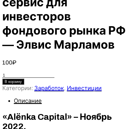
сервис для
инвесторов
фондового рынка РФ
— Элвис Марламов
100
₽
Количество
товара
В корзину
Категории:
Заработок
,
Инвестиции
«Alёnka
Capital»
Описание
–
Ноябрь
2022.
«Alёnka Capital» – Ноябрь
Подписка
2022.
на