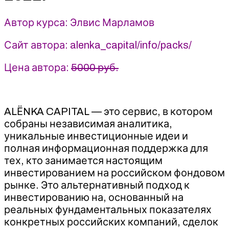
информационно
Автор курса: Элвис Марламов
–
аналитический
Сайт автора: alenka_capital/info/packs/
сервис
для
Цена автора:
5000 руб.
инвесторов
фондового
рынка
РФ
ALЁNKA CAPITAL — это сервис, в котором
-
собраны независимая аналитика,
Элвис
уникальные инвестиционные идеи и
Марламов
полная информационная поддержка для
тех, кто занимается настоящим
инвестированием на российском фондовом
рынке. Это альтернативный подход к
инвестированию на, основанный на
реальных фундаментальных показателях
конкретных российских компаний, сделок