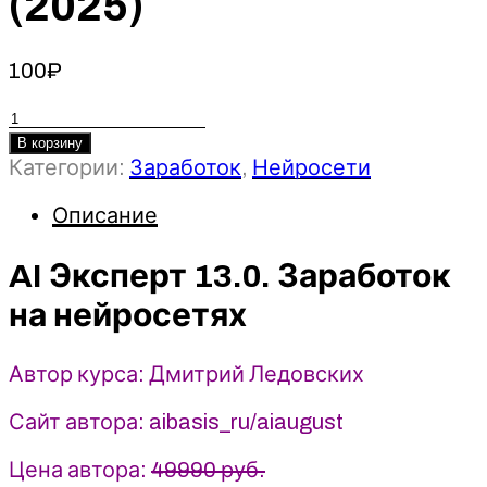
(2025)
100
₽
Количество
товара
В корзину
AI
Категории:
Заработок
,
Нейросети
Эксперт
Описание
13.0.
Заработок
на
AI Эксперт 13.0. Заработок
нейросетях
на нейросетях
-
Дмитрий
Ледовских
Автор курса: Дмитрий Ледовских
(2025)
Сайт автора: aibasis_ru/aiaugust
Цена автора:
49990 руб.