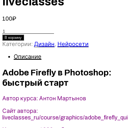
liveclasses
100
₽
Количество
товара
В корзину
Adobe
Категории:
Дизайн
,
Нейросети
Firefly
Описание
в
Photoshop:
быстрый
Adobe Firefly в Photoshop:
старт
быстрый старт
-
Антон
Мартынов
Автор курса: Антон Мартынов
(2023)
liveclasses
Сайт автора:
liveclasses_ru/course/graphics/adobe_firefly_qui