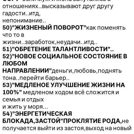
отношениях..высказывают друг другу
гадости..итд,
непонимание..
50)”ЖИЗНЕНЫЙ ПОВОРОТ”
как поменять
что то в
жизни..заработок,неудачи..итд..
51)”ОБРЕТЕНИЕ ТАЛАНТЛИВОСТИ”..
52)”НОВОЕ СОЦИАЛЬНОЕ СОСТОЯНИЕ В
ЛЮБОМ
НАПРАВЛЕНИИ”
деньги,любовь,поднять
тона..перейти барьер..
53)”МЕДЛЕНОЕ УЛУЧШЕНИЕ ЖИЗНИ НА
100%”
медленом ходом всё сложится и
семья и отдых
и жить у моря…
54)”ЭНЕРГЕТИЧЕСКАЯ
БЛОКАДА,ЗАСТОЙ”ПРОКЛЯТИЕ РОДА,
не
получается выйти из застоя,выход на новый