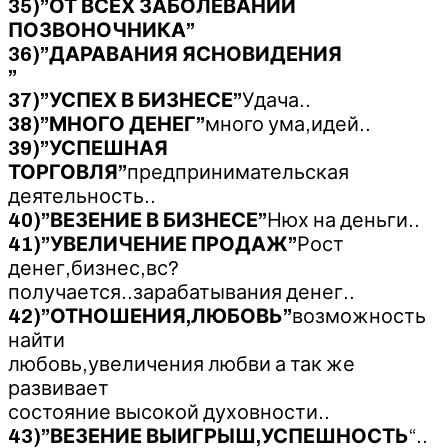
35)”ОТ ВСЕХ ЗАБОЛЕВАНИЙ
ПОЗВОНОЧНИКА”
36)”ДАРАВАНИЯ ЯСНОВИДЕНИЯ
”
37)”УСПЕХ В БИЗНЕСЕ”
Удача..
38)”МНОГО ДЕНЕГ”
много ума,идей..
39)”УСПЕШНАЯ
ТОРГОВЛЯ”
предпринимательская
деятельность..
40)”ВЕЗЕНИЕ В БИЗНЕСЕ”
Нюх на деньги..
41)”УВЕЛИЧЕНИЕ ПРОДАЖ”
Рост
денег,бизнес,вс?
получается..зарабатывания денег..
42)”ОТНОШЕНИЯ,ЛЮБОВЬ”
возможность
найти
любовь,увеличения любви а так же
развивает
состояние высокой духовности..
43)”ВЕЗЕНИЕ ВЫИГРЫШ,УСПЕШНОСТЬ
“..