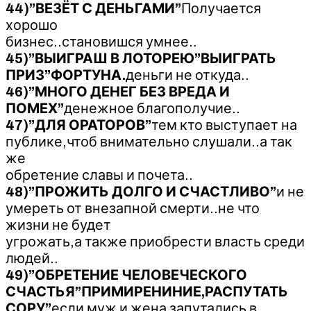
44)”ВЕЗЁТ С ДЕНЬГАМИ”
Получается
хорошо
бизнес..становишся умнее..
45)”ВЫИГРАШ В ЛОТОРЕЮ”ВЫИГРАТЬ
ПРИЗ”ФОРТУНА.
деньги не откуда..
46)”МНОГО ДЕНЕГ БЕЗ ВРЕДА И
ПОМЕХ”
денежное благополучие..
47)”ДЛЯ ОРАТОРОВ”
тем кто выступает на
публике,чтоб внимательно слушали..а так
же
обретение славы и почета..
48)”ПРОЖИТЬ ДОЛГО И СЧАСТЛИВО”
и не
умереть от внезапной смерти..не что
жизни не будет
угрожать,а также приобрести власть среди
людей..
49)”ОБРЕТЕНИЕ ЧЕЛОВЕЧЕСКОГО
СЧАСТЬЯ”ПРИМИРЕНИНИЕ,РАСПУТАТЬ
СОРУ”
если муж и жена запутались в