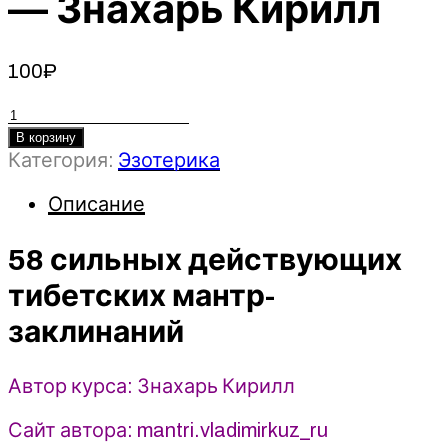
— Знахарь Кирилл
100
₽
Количество
товара
В корзину
58
Категория:
Эзотерика
сильных
Описание
действующих
тибетских
58 сильных действующих
мантр-
заклинаний
тибетских мантр-
-
2023
заклинаний
-
Знахарь
Автор курса: Знахарь Кирилл
Кирилл
Сайт автора: mantri.vladimirkuz_ru