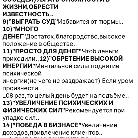
ЖИЗНИ,ОБРЕСТИ
ИЗВЕСТНОСТЬ..
9)”ВЫГРАТЬ СУД”
Избавится от тюрмы..
10)”МНОГО
ДЕНЕГ”
Достаток,благородство,высокое
положение в обществе..
11)”ПРОСТО ДЛЯ ДЕНЕГ”
Чтоб деньги
приходили..
12)”ОБРЕТЕНИЕ ВЫСОКОЙ
ИНЕРГИИ”
Ментальной силы,поднятие
психической
инергии(не чего не раздражает).Если уром
произнести
108 раз,то целый день будет на подъёме…
13)”УВЕЛИЧЕНИЕ ПСИХИЧЕСКИХ И
ФИЗИЧЕСКИХ СИЛ”
Рекомендуется при
упадке сил..
14)”ПОБЕДА В БИЗНАСЕ”
Увеличение
доходов,привлечение клиентов..