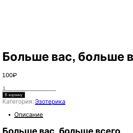
Больше вас, больше в
100
₽
Количество
товара
В корзину
Категория:
Эзотерика
Больше
вас,
Описание
больше
всего
Больше вас, больше всего
(2020)