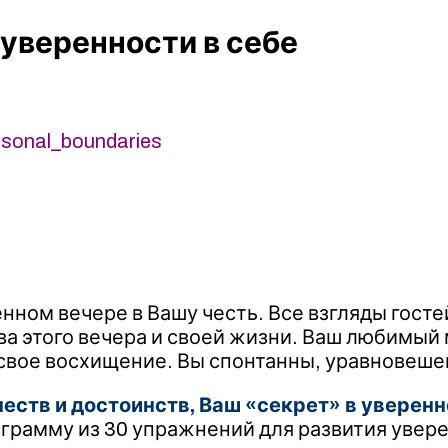
 уверенности в себе
rsonal_boundaries
нном вечере в Вашу честь. Все взгляды гост
а этого вечера и своей жизни. Ваш любимый м
ь свое восхищение. Вы спонтанны, уравновеш
ств и достоинств, Ваш «секрет» в уверенно
рограмму из 30 упражнений для развития увер