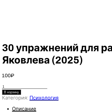
30 упражнений для р
Яковлева (2025)
100
₽
Количество
товара
В корзину
30
Категория:
Психология
упражнений
Описание
для