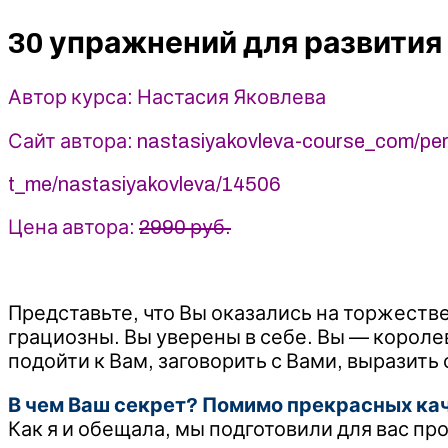
развития
30 упражнений для развития
уверенности
в
себе
Автор курса: Настасия Яковлева
-
Настасия
Сайт автора: nastasiyakovleva-course_com/pe
Яковлева
(2025)
t_me/nastasiyakovleva/14506
Цена автора:
2990 руб.
Представьте, что Вы оказались на торжестве
грациозны. Вы уверены в себе. Вы — королев
подойти к Вам, заговорить с Вами, выразит
В чем Ваш секрет? Помимо прекрасных каче
Как я и обещала, мы подготовили для вас п