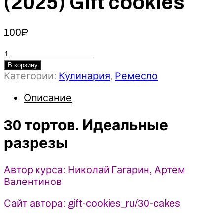
(2025) Gift cookies
100
₽
Количество
товара
В корзину
30
Категории:
Кулинария
,
Ремесло
тортов.
Описание
Идеальные
разрезы
-
30 тортов. Идеальные
Николай
разрезы
Гагарин,
Артем
Валентинов
Автор курса: Николай Гагарин, Артем
(2025)
Валентинов
Gift
cookies
Сайт автора: gift-cookies_ru/30-cakes