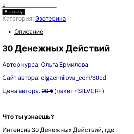
Количество
товара
В корзину
30
Категория:
Эзотерика
Денежных
Описание
Действий
-
2022
30 Денежных Действий
-
Ольга
Автор курса: Ольга Ермилова
Ермилова
Сайт автора: olgaermilova_com/30dd
Цена автора:
20 €
(пакет «SILVER»)
Что ты узнаешь?
Интенсив 30 Денежных Действий, где