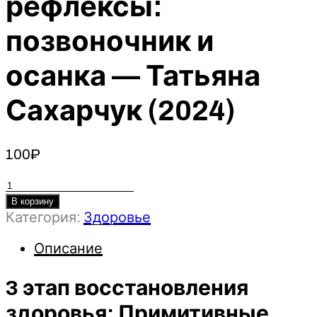
рефлексы:
позвоночник и
осанка — Татьяна
Сахарчук (2024)
100
₽
Количество
товара
В корзину
3
Категория:
Здоровье
этап
Описание
восстановления
здоровья:
3 этап восстановления
Примитивные
рефлексы:
здоровья: Примитивные