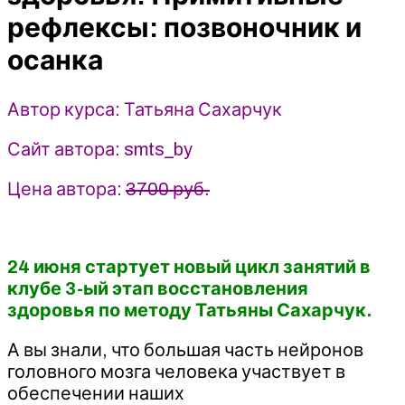
позвоночник
рефлексы: позвоночник и
и
осанка
осанка
-
Татьяна
Сахарчук
Автор курса: Татьяна Сахарчук
(2024)
Сайт автора: smts_by
Цена автора:
3700 руб.
24 июня стартует новый цикл занятий в
клубе 3-ый этап восстановления
здоровья по методу Татьяны Сахарчук.
А вы знали, что большая часть нейронов
головного мозга человека участвует в
обеспечении наших