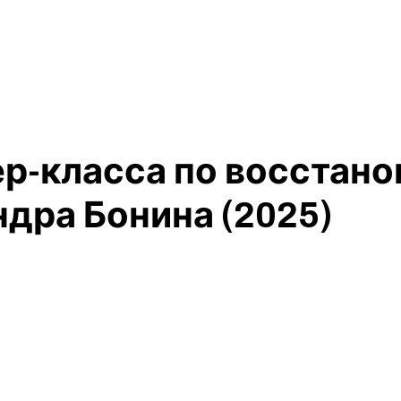
ер-класса по восста
дра Бонина (2025)