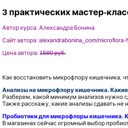
класса
3 практических мастер-кла
по
восстановлению
микрофлоры
Автор курса: Александра Бонина
кишечника
-
Сайт автора: alexandrabonina_com/microflora-fu
Александра
Бонина
Цена автора:
1590 руб.
(2025)
Как восстановить микрофлору кишечника, чт
Анализы на микрофлору кишечника. Какие 
Разберем, какой минимум анализов нужно сд
Также расскажу, какие анализы сдавать не 
Пробиотики для микрофлоры кишечника. Ка
В магазинах сейчас огромный выбор пробиот