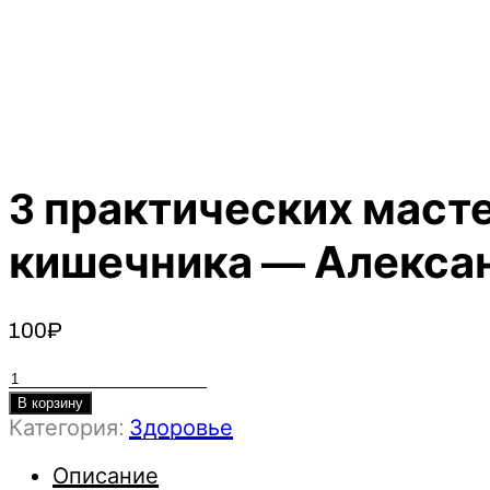
3 практических маст
кишечника — Алексан
100
₽
Количество
товара
В корзину
3
Категория:
Здоровье
практических
Описание
мастер-