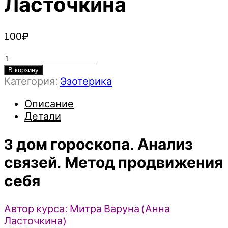
Ласточкина
100
₽
Количество
товара
В корзину
3
Категория:
Эзотерика
дом
Описание
гороскопа.
Детали
Анализ
связей.
3 дом гороскопа. Анализ
Метод
продвижения
связей. Метод продвижения
себя
-
себя
Анна
Ласточкина
Автор курса: Митра Варуна (Анна
Ласточкина)