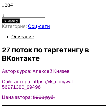
100
₽
Количество
товара
В корзину
27
Категория:
Соц-сети
поток
Описание
по
таргетингу
27 поток по таргетингу в
в
ВКонтакте
ВКонтакте
2022
-
Алексей
Автор курса: Алексей Князев
Князев
Сайт автора: https://vk_com/wall-
56971380_29496
Цена автора:
5900 руб.