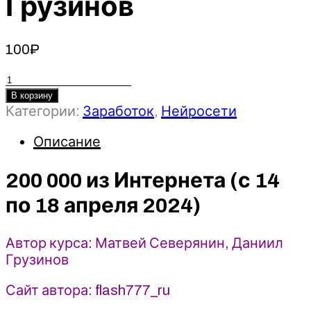
Грузинов
100
₽
Количество
товара
В корзину
200
Категории:
Заработок
,
Нейросети
000
Описание
из
Интернета
(с
200 000 из Интернета (с 14
14
по 18 апреля 2024)
по
18
апреля
Автор курса: Матвей Северянин, Даниил
2024)
Грузинов
-
Матвей
Сайт автора: flash777_ru
Северянин,