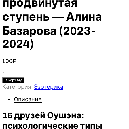
продвинутая
ступень — Алина
Базарова (2023-
2024)
100
₽
Количество
товара
В корзину
16
Категория:
Эзотерика
друзей
Описание
Оушэна:
психологические
16 друзей Оушэна:
типы
Придворных
психологические типы
арканов