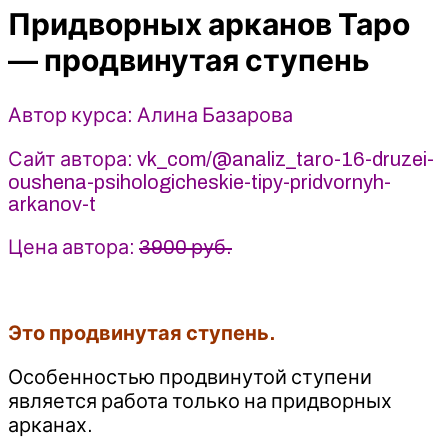
Придворных арканов Таро
Таро
-
— продвинутая ступень
продвинутая
ступень
-
Автор курса: Алина Базарова
Алина
Сайт автора: vk_com/@analiz_taro-16-druzei-
Базарова
oushena-psihologicheskie-tipy-pridvornyh-
(2023-
arkanov-t
2024)
Цена автора:
3900 руб.
Это продвинутая ступень.
Особенностью продвинутой ступени
является работа только на придворных
арканах.