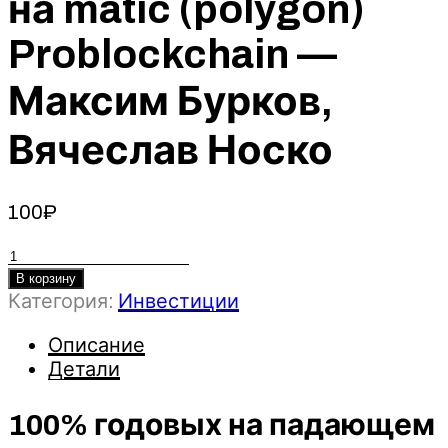
на matic (polygon)
Problockchain —
Максим Бурков,
Вячеслав Носко
100
₽
Количество
товара
В корзину
100%
Категория:
Инвестиции
годовых
Описание
на
Детали
падающем
крипто
100% годовых на падающем
рынке?!
Узнай