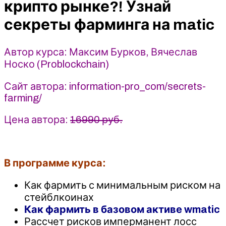
крипто рынке?! Узнай
секреты
секреты фарминга на matic
фарминга
на
matic
Автор курса: Максим Бурков, Вячеслав
(polygon)
Носко (Problockchain)
Problockchain
-
Сайт автора: information-pro_com/secrets-
Максим
farming/
Бурков,
Вячеслав
Цена автора:
16990 руб.
Носко
В программе курса:
Как фармить с минимальным риском на
стейблкоинах
Как фармить в базовом активе wmatic
Рассчет рисков имперманент лосс