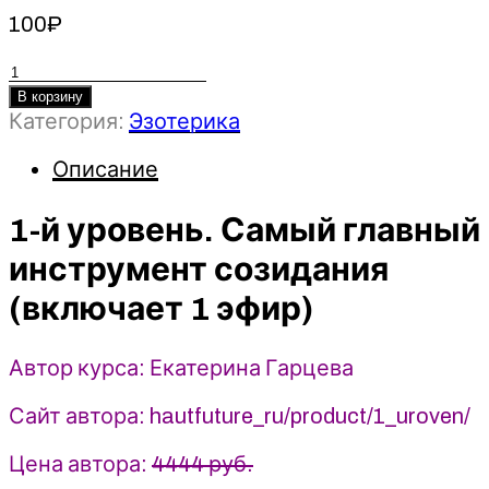
100
₽
Количество
товара
В корзину
1-
Категория:
Эзотерика
й
Описание
уровень.
Самый
1-й уровень. Самый главный
главный
инструмент
инструмент созидания
созидания
-
(включает 1 эфир)
2023
-
Автор курса: Екатерина Гарцева
Екатерина
Гарцева
Сайт автора: hautfuture_ru/product/1_uroven/
Цена автора:
4444 руб.