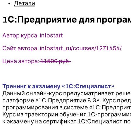
Детали
Тренинг
к
1С:Предприятие для програм
экзамену
«1С:Специалист»
-
Автор курса: infostart
infostart
Сайт автора: infostart_ru/courses/1271454/
Цена автора:
11500 руб.
Тренинг к экзамену «1С:Специалист»
Данный онлайн-курс предусматривает решен
платформе «1С:Предприятие 8.3». Курс пре
программирования в системе «1С:Предприя
Курс из траектории обучения 1С-программи
к экзамену на сертификат 1С:Специалист по