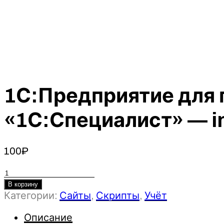
1С:Предприятие для 
«1С:Специалист» — in
100
₽
Количество
товара
В корзину
Категории:
Сайты
,
Скрипты
,
Учёт
1С:Предприятие
для
Описание
программистов: