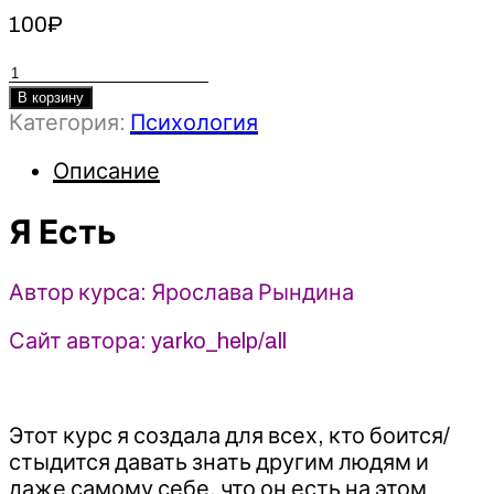
100
₽
Количество
товара
В корзину
Категория:
Психология
Я
Есть
Описание
-
Ярослава
Я Есть
Рындина
(2023)
Тариф
Автор курса: Ярослава Рындина
Только
материалы
Сайт автора: yarko_help/all
Этот курс я создала для всех, кто боится/
стыдится давать знать другим людям и
даже самому себе, что он есть на этом