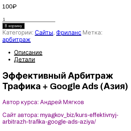
100
₽
Количество
товара
В корзину
Категории:
Сайты
,
Фриланс
Метка:
Эффективный
арбитраж
Арбитраж
Трафика
Описание
+
Детали
Google
Ads
(Азия)
Эффективный Арбитраж
-
Трафика + Google Ads (Азия)
Андрей
Мягков
Автор курса: Андрей Мягков
Сайт автора: myagkov_biz/kurs-effektivnyj-
arbitrazh-trafika-google-ads-aziya/